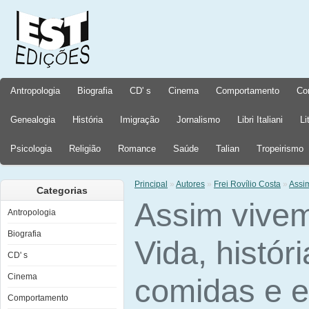
Antropologia
Biografia
CD' s
Cinema
Comportamento
Co
Genealogia
História
Imigração
Jornalismo
Libri Italiani
Li
Psicologia
Religião
Romance
Saúde
Talian
Tropeirismo
Principal
»
Autores
»
Frei Rovílio Costa
»
Assim
Categorias
Assim vivem 
Antropologia
Biografia
Vida, históri
CD' s
Cinema
comidas e e
Comportamento