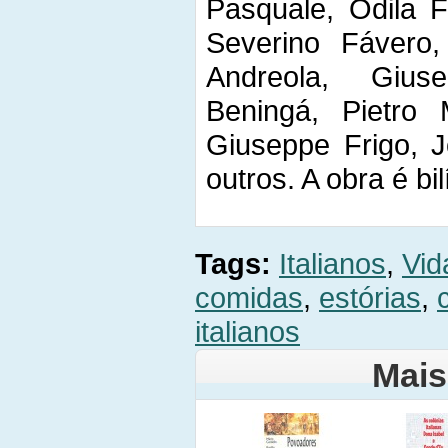
Pasquale, Odila F
Severino Fávero,
Andreola, Gius
Beningá, Pietro M
Giuseppe Frigo, J
outros. A obra é bi
Tags:
Italianos
,
Vid
comidas
,
estórias
,
italianos
Mais