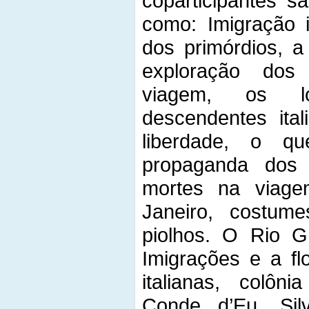
coparticipantes s
como: Imigração 
dos primórdios, a
exploração dos
viagem, os lo
descendentes ita
liberdade, o qu
propaganda dos 
mortes na viag
Janeiro, costume
piolhos. O Rio 
Imigrações e a fl
italianas, colôn
Conde d’Eu, Silv