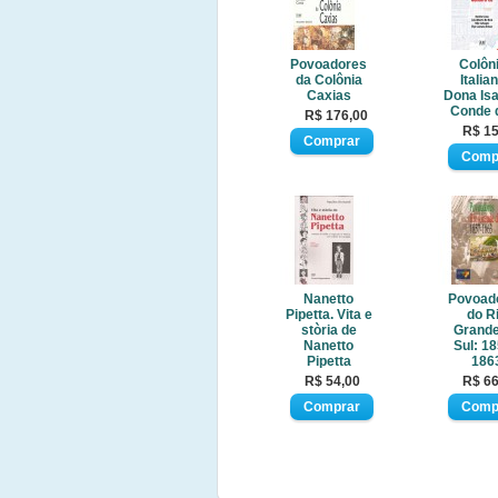
Povoadores
Colôn
da Colônia
Italia
Caxias
Dona Isa
Conde 
R$ 176,00
R$ 15
Nanetto
Povoad
Pipetta. Vita e
do R
stòria de
Grande
Nanetto
Sul: 18
Pipetta
186
R$ 54,00
R$ 66