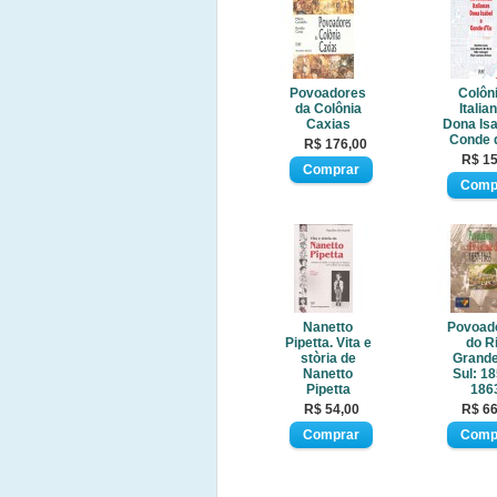
Povoadores
Colôn
da Colônia
Italia
Caxias
Dona Isa
Conde 
R$ 176,00
R$ 15
Nanetto
Povoad
Pipetta. Vita e
do R
stòria de
Grande
Nanetto
Sul: 18
Pipetta
186
R$ 54,00
R$ 66