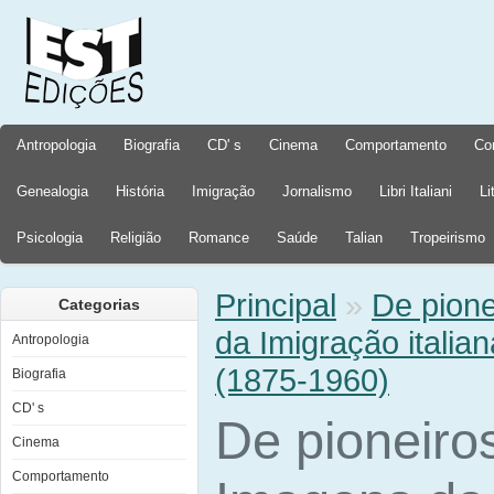
Antropologia
Biografia
CD' s
Cinema
Comportamento
Co
Genealogia
História
Imigração
Jornalismo
Libri Italiani
Li
Psicologia
Religião
Romance
Saúde
Talian
Tropeirismo
Principal
»
De pione
Categorias
da Imigração italia
Antropologia
(1875-1960)
Biografia
CD' s
De pioneiro
Cinema
Comportamento