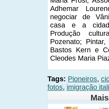
Maria Frosi; Asso
Adhemar Lourenç
negociar de Vâni
casa e a cidad
Produção cultu
Pozenato; Pintar,
Bastos Kern e Con
Cleodes Maria Piaz
Tags:
Pioneiros
,
ci
fotos
,
imigração ital
Mais