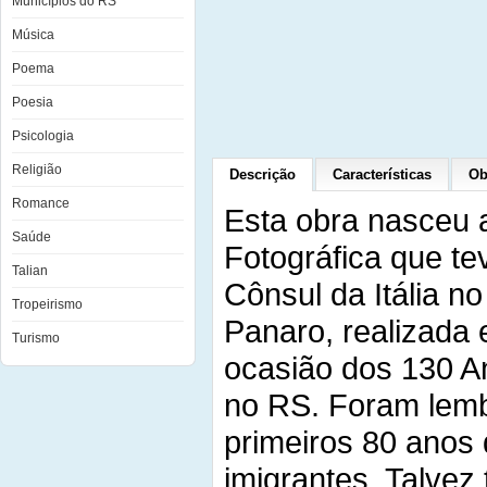
Municípios do RS
Música
Poema
Poesia
Psicologia
Religião
Descrição
Características
Ob
Romance
Esta obra nasceu a
Saúde
Fotográfica que te
Talian
Cônsul da Itália n
Tropeirismo
Panaro, realizada 
Turismo
ocasião dos 130 An
no RS. Foram lemb
primeiros 80 anos 
imigrantes. Talvez 