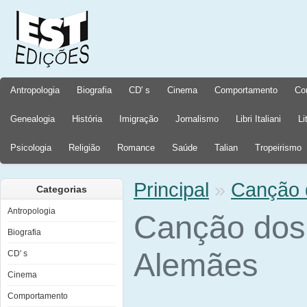
Antropologia
Biografia
CD' s
Cinema
Comportamento
Co
Genealogia
História
Imigração
Jornalismo
Libri Italiani
Li
Psicologia
Religião
Romance
Saúde
Talian
Tropeirismo
Principal
»
Canção 
Categorias
Antropologia
Canção dos 
Biografia
Alemães
CD' s
Cinema
Comportamento