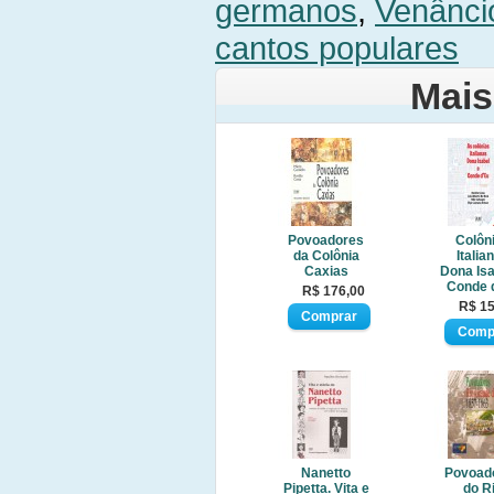
germanos
,
Venâncio
cantos populares
Mais
Povoadores
Colôn
da Colônia
Italia
Caxias
Dona Isa
Conde 
R$ 176,00
R$ 15
Nanetto
Povoad
Pipetta. Vita e
do R