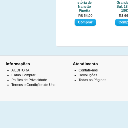
stòria de
Grande
Nanetto
Sul: 18
Pipetta
186
R$ 54,00
R$ 66
Informações
Atendimento
A EDITORA
Contate-nos
Como Comprar
Devoluções
Política de Privacidade
Todas as Páginas
Termos e Condições de Uso