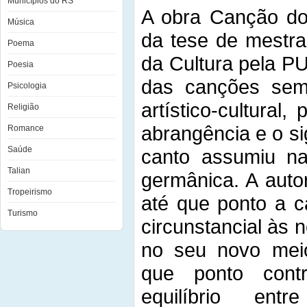
Municípios do RS
A obra Canção dos
Música
da tese de mestra
Poema
da Cultura pela P
Poesia
das canções sem
Psicologia
artístico-cultural
Religião
abrangência e o si
Romance
Saúde
canto assumiu na
Talian
germânica. A auto
Tropeirismo
até que ponto a 
Turismo
circunstancial às 
no seu novo meio 
que ponto contr
equilíbrio entr