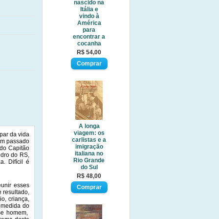
nascido na
Itália e
vindo à
América
para
encontrar a
cocanha
R$ 54,00
A longa
viagem: os
par da vida
carlistas e a
 um passado
imigração
 do Capitão
italiana no
edro do RS,
Rio Grande
. Difícil é
do Sul
R$ 48,00
unir esses
e resultado,
o, criança,
a medida do
esse homem,