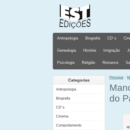
Antropologia
Biografia
CD' s
Cin
Genealogia
História
Imigração
J
Psicologia
Religião
Romance
Sa
Principal
»
M
Categorias
Mano
Antropologia
do P
Biografia
CD' s
Cinema
Comportamento