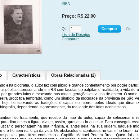
ISBN:
Preço: R$ 22,00
Qtd:
- OU -
Lista de Desejos
Comparar
o
Características
Obras Relacionadas (2)
do esta biografia, o autor faz com júbilo e grande contentamento por poder partici
rnar público, apresentando um RS com facetas de palpitante realidade, a vida de
 por grandes lutas e evocando nas atuais gerações os vultos de ontem. O nome
eira Brodt fica lembrado, como um símbolo da mocidade da província de São P
 hoje conservando as tradições, é capaz de morrer pelos ideais que dinamiza
 biografia, dependendo, rigorosamente, da realidade dos fatos acontecidos.
ambém do tratamento, que recebe da mão do autor, capaz de selecionar e re
para tirar deles a figura viva, e, assim, apresenta-la ao leitor. Para conseguir ess
buscar o personagem na sua infância, e, antes dela, na sua origem, naquele iníci
e e o homem na força da vida. Os obstáculos encontrados no caminho foram n
ranspostos, para fazer conhecido o Capitão Manoel Pereira Brodt. Quem foi 