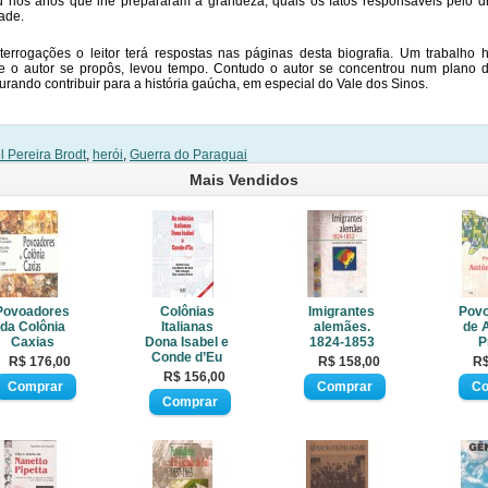
 nos anos que lhe prepararam a grandeza, quais os fatos responsáveis pelo 
ade.
terrogações o leitor terá respostas nas páginas desta biografia. Um trabalho 
e o autor se propôs, levou tempo. Contudo o autor se concentrou num plano d
curando contribuir para a história gaúcha, em especial do Vale dos Sinos.
 Pereira Brodt
,
herói
,
Guerra do Paraguai
Mais Vendidos
Povoadores
Colônias
Imigrantes
Pov
da Colônia
Italianas
alemães.
de 
Caxias
Dona Isabel e
1824-1853
P
Conde d’Eu
R$ 176,00
R$ 158,00
R$
R$ 156,00