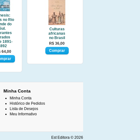
nesis:
s no Rio
nde do
Sul.
Culturas
grantes
africanas
trados
no Brasil
e 1891-
R$ 36,00
1892
 64,00
Minha Conta
Minha Conta
Histórico de Pedidos
Lista de Desejos
Meu Informativo
Est Editora © 2026