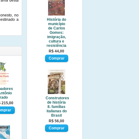
drama desta
honesto, no
estinado a
História do
município
de Carlos
Gomes:
imigração,
cultura e
resistência
R$ 44,00
oadores
Antônio
rado
Construtores
de história
 215,00
8. famílias
italianas do
Brasil
R$ 56,00