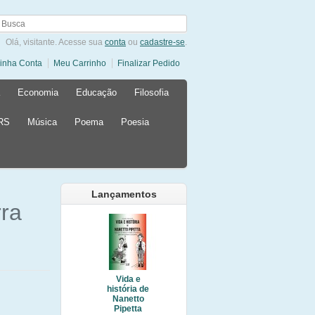
Olá, visitante. Acesse sua
conta
ou
cadastre-se
.
inha Conta
Meu Carrinho
Finalizar Pedido
Economia
Educação
Filosofia
 RS
Música
Poema
Poesia
Lançamentos
rra
Vida e
história de
Nanetto
Pipetta