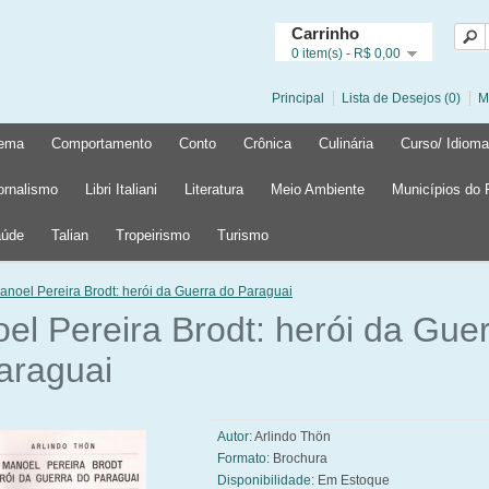
Carrinho
0 item(s) - R$ 0,00
Principal
Lista de Desejos (0)
M
ema
Comportamento
Conto
Crônica
Culinária
Curso/ Idioma
ornalismo
Libri Italiani
Literatura
Meio Ambiente
Municípios do
úde
Talian
Tropeirismo
Turismo
anoel Pereira Brodt: herói da Guerra do Paraguai
el Pereira Brodt: herói da Gue
araguai
Autor:
Arlindo Thön
Formato:
Brochura
Disponibilidade:
Em Estoque