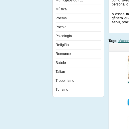
Municípios do RS
como viveu
personalid
Música
A essas in
Poema
gênero qu
servir, pro
Poesia
Psicologia
Tags:
Manoel
Religião
Romance
Saúde
Talian
Tropeirismo
Turismo