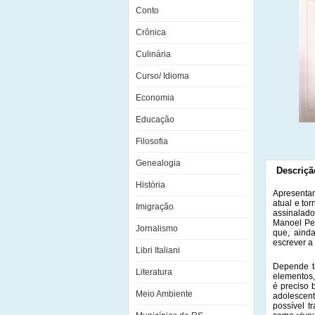
Conto
Crônica
Culinária
Curso/ Idioma
Economia
Educação
Filosofia
Genealogia
Descriçã
História
Apresentan
atual e to
Imigração
assinalado
Manoel Per
Jornalismo
que, ainda
escrever a
Libri Italiani
Depende t
Literatura
elementos, 
é preciso 
Meio Ambiente
adolescent
possível t