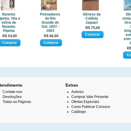
Nanetto
Povoadores
Gênese da
Gê
ipetta. Vita e
do Rio
Colônia
etnia
stòria de
Grande do
Jaguari
Gra
Nanetto
Sul: 1857 -
R$ 75,00
Pipetta
1863
Imi
en
R$ 54,00
R$ 66,00
entr
R$
tendimento
Extras
Contate-nos
Autores
Devoluções
Comprar Vale Presente
Todas as Páginas
Ofertas Especiais
Como Publicar Conosco
Catálogo