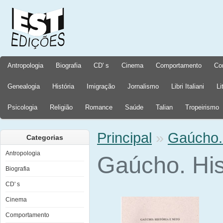
Antropologia
Biografia
CD' s
Cinema
Comportamento
Co
Genealogia
História
Imigração
Jornalismo
Libri Italiani
Li
Psicologia
Religião
Romance
Saúde
Talian
Tropeirismo
Principal
»
Gaúcho. 
Categorias
Antropologia
Gaúcho. His
Biografia
CD' s
Cinema
Comportamento