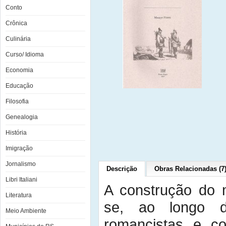
Conto
Crônica
Culinária
Curso/ Idioma
Economia
Educação
Filosofia
Genealogia
História
Imigração
Jornalismo
Descrição
Obras Relacionadas (7
Libri Italiani
A construção do m
Literatura
se, ao longo d
Meio Ambiente
romancistas e co