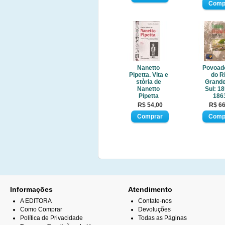
Nanetto
Povoad
Pipetta. Vita e
do R
stòria de
Grande
Nanetto
Sul: 18
Pipetta
186
R$ 54,00
R$ 66
Informações
Atendimento
A EDITORA
Contate-nos
Como Comprar
Devoluções
Política de Privacidade
Todas as Páginas