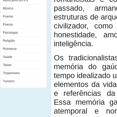
Municípios do RS
passado, arma
Música
estruturas de arqu
Poema
civilizador, como
Poesia
honestidade, am
Psicologia
Religião
inteligência.
Romance
Os tradicionalis
Saúde
memória do gaúc
Talian
tempo idealizado u
Tropeirismo
Turismo
elementos da vida p
e referências da
Essa memória ga
atemporal e no