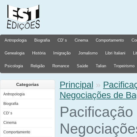
Antropologia
Biografia
CD' s
Cinema
Comportamento
Co
Genealogia
História
Imigração
Jornalismo
Libri Italiani
Li
Psicologia
Religião
Romance
Saúde
Talian
Tropeirismo
Principal
»
Pacifica
Categorias
Negociações de B
Antropologia
Biografia
Pacificação
CD' s
Cinema
Negociaçõe
Comportamento