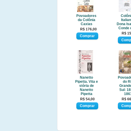
Povoadores
Colôn
da Colônia
Italia
Caxias
Dona Isa
Conde 
R$ 176,00
R$ 15
Nanetto
Povoad
Pipetta. Vita e
do R
stòria de
Grande
Nanetto
Sul: 18
Pipetta
186
R$ 54,00
R$ 66