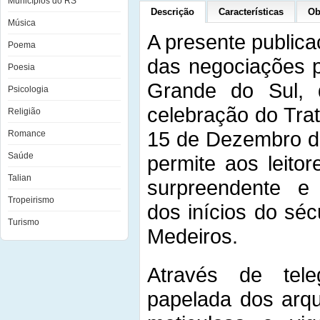
Municípios do RS
Descrição
Características
Ob
Música
A presente publica
Poema
das negociações p
Poesia
Grande do Sul,
Psicologia
celebração do Tra
Religião
15 de Dezembro de
Romance
Saúde
permite aos leito
Talian
surpreendente e
Tropeirismo
dos inícios do sé
Turismo
Medeiros.
Através de tel
papelada dos arqu