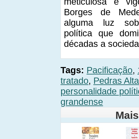
meticulosa e vig
Borges de Mede
alguma luz sob
política que do
décadas a socieda
Tags:
Pacificação
,
tratado
,
Pedras Alt
personalidade polít
grandense
Mais