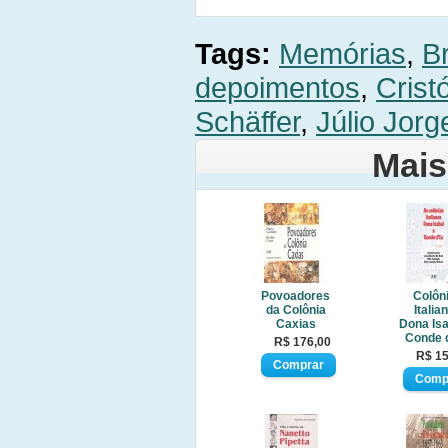
Tags:
Memórias
,
B
depoimentos
,
Crist
Schäffer
,
Júlio Jor
Mais
Povoadores
Colôn
da Colônia
Italia
Caxias
Dona Isa
Conde 
R$ 176,00
R$ 15