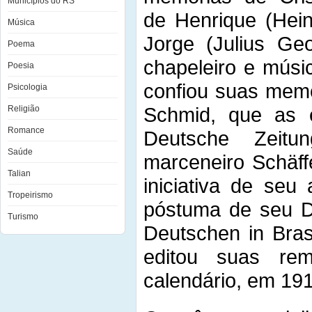
Municípios do RS
de Henrique (Hein
Música
Jorge (Julius Ge
Poema
chapeleiro e músi
Poesia
confiou suas memór
Psicologia
Schmid, que as e
Religião
Romance
Deutsche Zeitu
Saúde
marceneiro Schäff
Talian
iniciativa de seu
Tropeirismo
póstuma de seu Di
Turismo
Deutschen in Bras
editou suas re
calendário, em 19