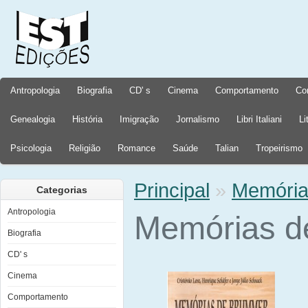
Antropologia
Biografia
CD' s
Cinema
Comportamento
Co
Genealogia
História
Imigração
Jornalismo
Libri Italiani
Li
Psicologia
Religião
Romance
Saúde
Talian
Tropeirismo
Principal
»
Memória
Categorias
Antropologia
Memórias d
Biografia
CD' s
Cinema
Comportamento