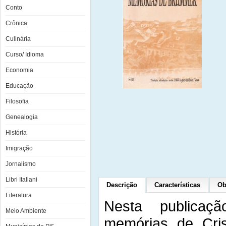
Conto
Crônica
Culinária
Curso/ Idioma
Economia
Educação
Filosofia
Genealogia
História
Imigração
Jornalismo
Libri Italiani
Descrição
Características
Ob
Literatura
Nesta publicaç
Meio Ambiente
memórias de Cris