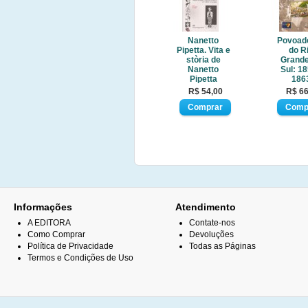
Nanetto
Povoad
Pipetta. Vita e
do R
stòria de
Grande
Nanetto
Sul: 18
Pipetta
186
R$ 54,00
R$ 66
Informações
Atendimento
A EDITORA
Contate-nos
Como Comprar
Devoluções
Política de Privacidade
Todas as Páginas
Termos e Condições de Uso