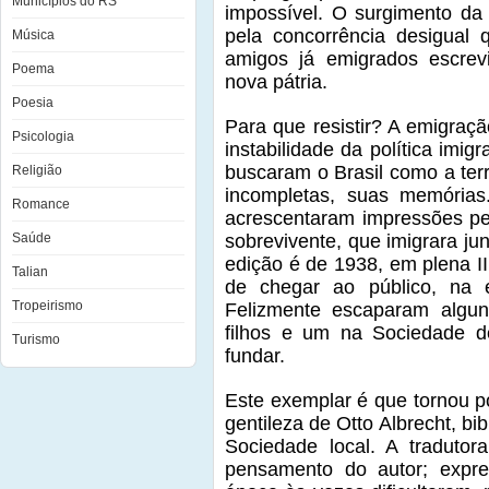
Municípios do RS
impossível. O surgimento da 
pela concorrência desigual 
Música
amigos já emigrados escre
Poema
nova pátria.
Poesia
Para que resistir? A emigraç
Psicologia
instabilidade da política imi
buscaram o Brasil como a te
Religião
incompletas, suas memórias
Romance
acrescentaram impressões p
Saúde
sobrevivente, que imigrara j
edição é de 1938, em plena I
Talian
de chegar ao público, na 
Tropeirismo
Felizmente escaparam algu
filhos e um na Sociedade d
Turismo
fundar.
Este exemplar é que tornou p
gentileza de Otto Albrecht, bi
Sociedade local. A tradutor
pensamento do autor; expre