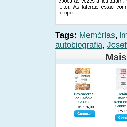
época às vezes dificultaram, 
leitor. As laterais estão 
tempo.
Tags:
Memórias
,
i
autobiografia
,
Jose
Mais
Povoadores
Colôn
da Colônia
Italia
Caxias
Dona Is
Conde 
R$ 176,00
R$ 1