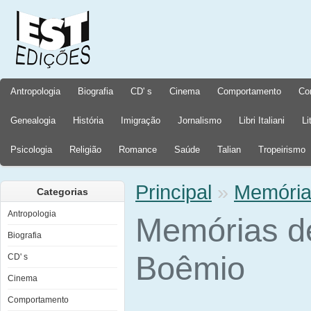
Antropologia
Biografia
CD' s
Cinema
Comportamento
Co
Genealogia
História
Imigração
Jornalismo
Libri Italiani
Li
Psicologia
Religião
Romance
Saúde
Talian
Tropeirismo
Principal
»
Memória
Categorias
Antropologia
Memórias d
Biografia
Boêmio
CD' s
Cinema
Comportamento