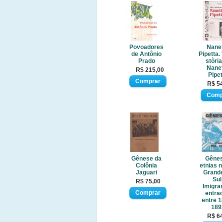
Povoadores
Nane
de Antônio
Pipetta. 
Prado
stòria
Nane
R$ 215,00
Pipe
R$ 5
Gênese da
Gênes
Colônia
etnias 
Jaguari
Grand
Sul
R$ 75,00
Imigra
entra
entre 
189
R$ 6