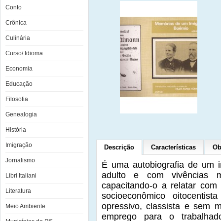
Conto
Crônica
Culinária
Curso/ Idioma
Economia
Educação
Filosofia
Genealogia
História
Imigração
Descrição
Características
Ob
Jornalismo
É uma autobiografia de um i
adulto e com vivências ma
Libri Italiani
capacitando-o a relatar com 
Literatura
socioeconômico oitocentist
opressivo, classista e sem 
Meio Ambiente
emprego para o trabalhado