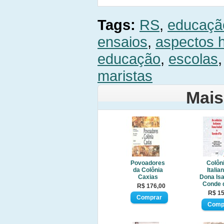
Tags:
RS
,
educaçã
ensaios
,
aspectos h
educação
,
escolas
maristas
Mais
Povoadores
Colôn
da Colônia
Italia
Caxias
Dona Isa
Conde 
R$ 176,00
R$ 15