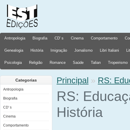
Antropologia
Biografia
CD' s
Cinema
Comportamento
Co
Genealogia
História
Imigração
Jornalismo
Libri Italiani
Li
Psicologia
Religião
Romance
Saúde
Talian
Tropeirismo
Principal
»
RS: Educ
Categorias
Antropologia
RS: Educaç
Biografia
História
CD' s
Cinema
Comportamento