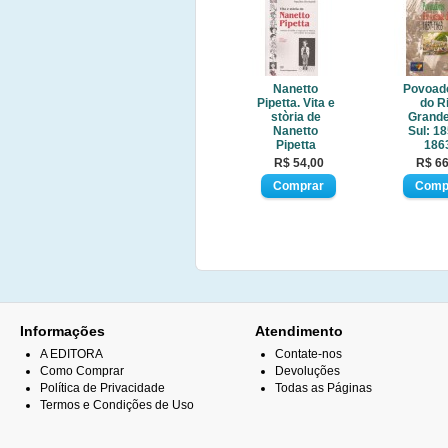
Nanetto
Povoad
Pipetta. Vita e
do R
stòria de
Grande
Nanetto
Sul: 18
Pipetta
186
R$ 54,00
R$ 66
Informações
Atendimento
A EDITORA
Contate-nos
Como Comprar
Devoluções
Política de Privacidade
Todas as Páginas
Termos e Condições de Uso