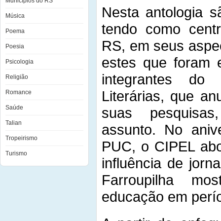
Municípios do RS
Nesta antologia s
Música
tendo como cent
Poema
RS, em seus aspec
Poesia
estes que foram 
Psicologia
integrantes do
Religião
Literárias, que a
Romance
Saúde
suas pesquisas
Talian
assunto. No aniv
Tropeirismo
PUC, o CIPEL abo
Turismo
influência de jorn
Farroupilha mo
educação em perío