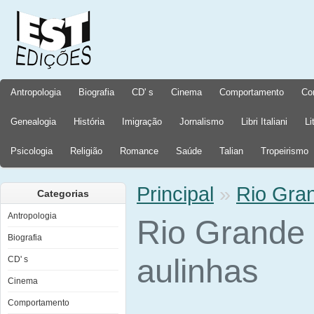
Antropologia
Biografia
CD' s
Cinema
Comportamento
Co
Genealogia
História
Imigração
Jornalismo
Libri Italiani
Li
Psicologia
Religião
Romance
Saúde
Talian
Tropeirismo
Principal
»
Rio Gran
Categorias
Antropologia
Rio Grande
Biografia
aulinhas
CD' s
Cinema
Comportamento