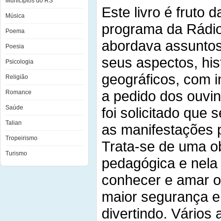
Municípios do RS
Este livro é fruto 
Música
programa da Rádio
Poema
abordava assuntos
Poesia
seus aspectos, hist
Psicologia
geográficos, com i
Religião
a pedido dos ouvin
Romance
Saúde
foi solicitado que 
Talian
as manifestações p
Tropeirismo
Trata-se de uma o
Turismo
pedagógica e nela 
conhecer e amar o
maior segurança e
divertindo. Vários