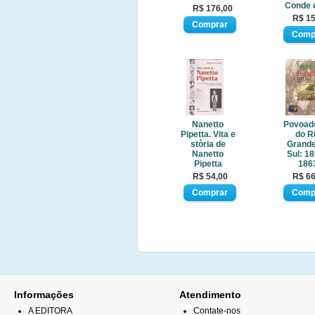
Conde 
R$ 176,00
R$ 15
Nanetto
Povoad
Pipetta. Vita e
do R
stòria de
Grande
Nanetto
Sul: 18
Pipetta
186
R$ 54,00
R$ 66
Informações
Atendimento
A EDITORA
Contate-nos