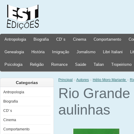
Antropologia
Biografia
CD' s
Cinema
Comportamento
Co
Genealogia
História
Imigração
Jornalismo
Libri Italiani
Li
Psicologia
Religião
Romance
Saúde
Talian
Tropeirismo
Principal
»
Autores
»
Hélio Moro Mariante
»
Ri
Categorias
Rio Grande
Antropologia
Biografia
aulinhas
CD' s
Cinema
Comportamento