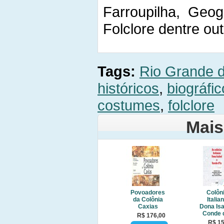
Farroupilha, Geog
Folclore dentre out
Tags:
Rio Grande d
históricos
,
biográfi
costumes
,
folclore
Mais
Povoadores
Colôn
da Colônia
Italia
Caxias
Dona Isa
Conde 
R$ 176,00
R$ 15