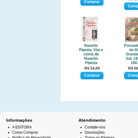
Nanetto
Povoad
Pipetta. Vita e
do R
stòria de
Grande
Nanetto
Sul: 18
Pipetta
186
R$ 54,00
R$ 66
Informações
Atendimento
A EDITORA
Contate-nos
Como Comprar
Devoluções
Política de Privacidade
Todas as Páginas