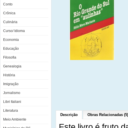
Conto
Crônica
Culinária
Curso/ Idioma
Economia
Educação
Filosofia
Genealogia
História
Imigração
Jornalismo
Libri Italiani
Literatura
Descrição
Obras Relacionadas (5
Meio Ambiente
Este livro é fruto 