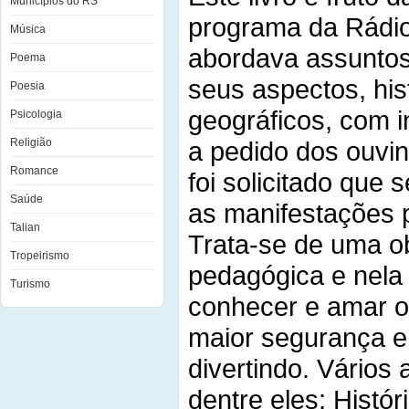
Municípios do RS
programa da Rádio
Música
abordava assuntos
Poema
seus aspectos, hist
Poesia
geográficos, com i
Psicologia
Religião
a pedido dos ouvin
Romance
foi solicitado que 
Saúde
as manifestações p
Talian
Trata-se de uma o
Tropeirismo
pedagógica e nela 
Turismo
conhecer e amar o
maior segurança e
divertindo. Vários
dentre eles: Históri