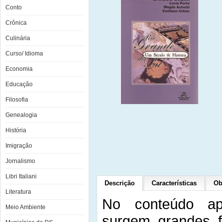
Conto
Crônica
Culinária
Curso/ Idioma
Economia
Educação
Filosofia
Genealogia
História
Imigração
Jornalismo
Libri Italiani
Descrição
Características
Ob
Literatura
No conteúdo ap
Meio Ambiente
surgem grandes fa