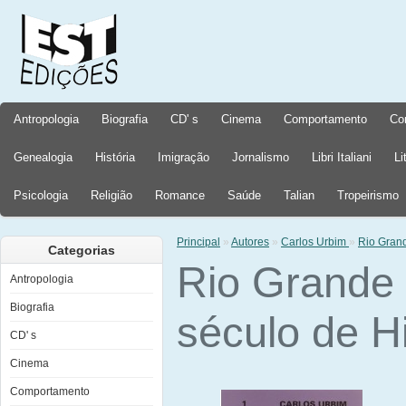
Antropologia
Biografia
CD' s
Cinema
Comportamento
Co
Genealogia
História
Imigração
Jornalismo
Libri Italiani
Li
Psicologia
Religião
Romance
Saúde
Talian
Tropeirismo
Principal
»
Autores
»
Carlos Urbim
»
Rio Grand
Categorias
Rio Grande
Antropologia
Biografia
século de Hi
CD' s
Cinema
Comportamento