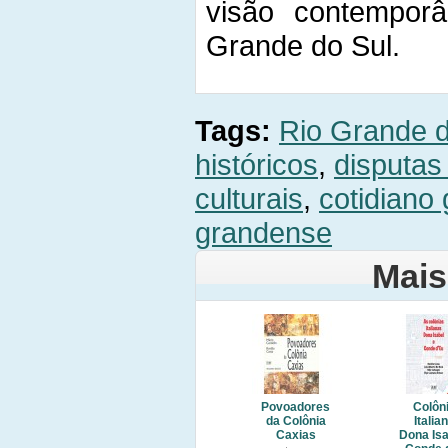
visão contemporâ
Grande do Sul.
Tags:
Rio Grande d
históricos
,
disputas 
culturais
,
cotidiano
grandense
Mais
Povoadores
Colôn
da Colônia
Italia
Caxias
Dona Isa