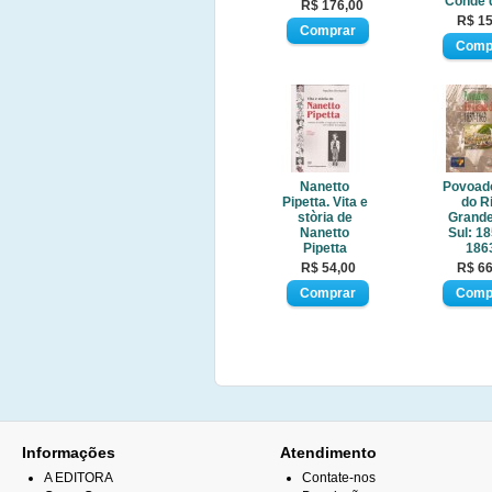
Conde 
R$ 176,00
R$ 15
Nanetto
Povoad
Pipetta. Vita e
do R
stòria de
Grande
Nanetto
Sul: 18
Pipetta
186
R$ 54,00
R$ 66
Informações
Atendimento
A EDITORA
Contate-nos