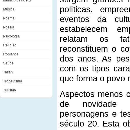
Municípios do RS
políticas, empree
Música
eventos da cult
Poema
estabelecem em
Poesia
relatam os fa
Psicologia
Religião
reconstituem o co
Romance
dos anos. As pess
Saúde
com os tipos cara
Talian
que forma o povo 
Tropeirismo
Turismo
Aspectos menos c
de novidade 
personagens e tes
século 20. Esta o